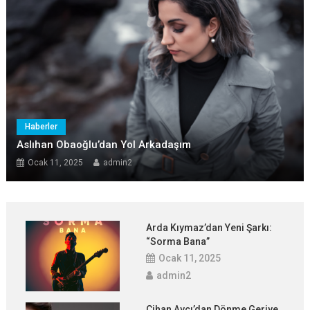
Haberler
Aslıhan Obaoğlu’dan Yol Arkadaşım
Ocak 11, 2025
admin2
Arda Kıymaz’dan Yeni Şarkı:
“Sorma Bana”
Ocak 11, 2025
admin2
Cihan Avcı’dan Dönme Geriye