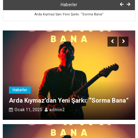
MÜSLÜM GÜRSES EFSANESİNE YENİ YORUM!
Haberler
Arda Kıymaz’dan Yeni Şarkı: “Sorma Bana”
Cihan Avcı’dan Dönme Geriye
Burak Çelik’ten Sagım Yalan Solum Yalan
Aslıhan Obaoğlu’dan Yol Arkadaşım
MÜSLÜM GÜRSES EFSANESİNE YENİ YORUM!
Arda Kıymaz’dan Yeni Şarkı: “Sorma Bana”
Haberler
Arda Kıymaz’dan Yeni Şarkı: “Sorma Bana”
Ocak 11, 2025
admin2