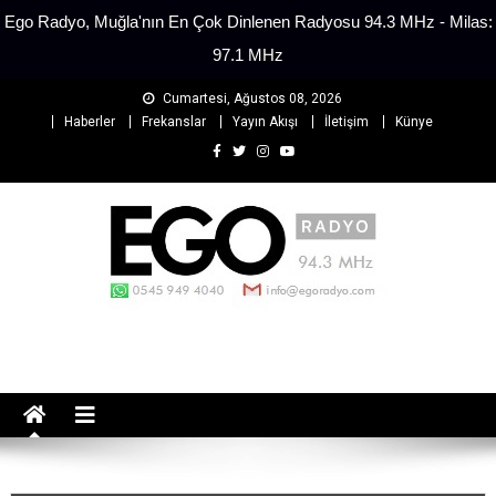
Ego Radyo, Muğla'nın En Çok Dinlenen Radyosu 94.3 MHz - Milas:
97.1 MHz
Cumartesi, Ağustos 08, 2026
Haberler
Frekanslar
Yayın Akışı
İletişim
Künye
EGO Radyo
Muğla'nın En Çok Dinlenen Radyosu