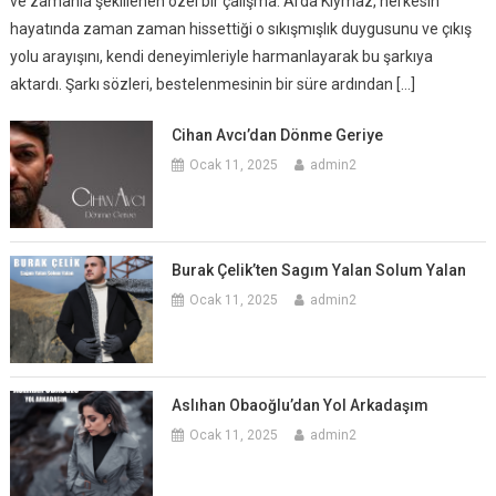
ve zamanla şekillenen özel bir çalışma. Arda Kıymaz, herkesin
hayatında zaman zaman hissettiği o sıkışmışlık duygusunu ve çıkış
yolu arayışını, kendi deneyimleriyle harmanlayarak bu şarkıya
aktardı. Şarkı sözleri, bestelenmesinin bir süre ardından […]
Cihan Avcı’dan Dönme Geriye
Ocak 11, 2025
admin2
Burak Çelik’ten Sagım Yalan Solum Yalan
Ocak 11, 2025
admin2
Aslıhan Obaoğlu’dan Yol Arkadaşım
Ocak 11, 2025
admin2