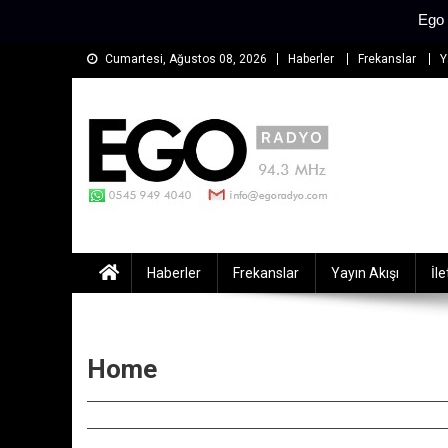
Ego 
Cumartesi, Ağustos 08, 2026
Haberler
Frekanslar
Y
EGO Radyo
Muğla'nın En Çok Dinlenen Radyosu
Haberler
Frekanslar
Yayın Akışı
İl
Home