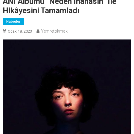
ANİ Albümü “Neden İnanasın” Ile
Hikâyesini Tamamladı
Haberler
Yemretokmak
Ocak 18, 2023