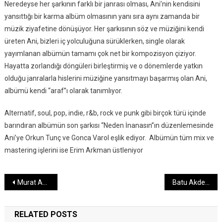
Neredeyse her şarkının farklı bir janrası olması, Ani’nin kendisini
yansıttığı bir karma albüm olmasının yanı sıra aynı zamanda bir
müzik ziyafetine dönüşüyor. Her şarkısının söz ve müziğini kendi
üreten Ani, bizleri iç yolculuğuna sürüklerken, single olarak
yayımlanan albümün tamamı çok net bir kompozisyon çiziyor.
Hayatta zorlandığı döngüleri birleştirmiş ve o dönemlerde yatkın
olduğu janralarla hislerini müziğine yansıtmayı başarmış olan Ani,
albümü kendi “araf”ı olarak tanımlıyor.
Alternatif, soul, pop, indie, r&b, rock ve punk gibi birçok türü içinde
barındıran albümün son şarkısı “Neden İnanasın”ın düzenlemesinde
Ani’ye Orkun Tunç ve Gonca Varol eşlik ediyor. Albümün tüm mix ve
mastering işlerini ise Erim Arkman üstleniyor
Yazı
Murat Akgün – İşte Bu
Batu Akdeniz Yanlış Aşklar İçin Söylüyor: “Sevmişim Boşuna” Yayında
gezinmesi
RELATED POSTS