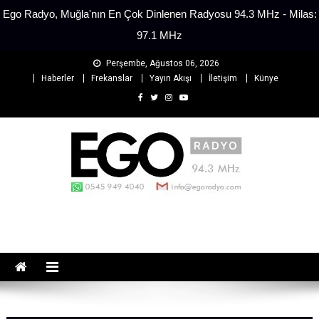
Ego Radyo, Muğla'nın En Çok Dinlenen Radyosu 94.3 MHz - Milas:
97.1 MHz
Skip
Perşembe, Ağustos 06, 2026
to
Haberler
Frekanslar
Yayın Akışı
İletişim
Künye
content
EGO Radyo
Muğla'nın En Çok Dinlenen Radyosu