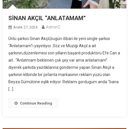
SİNAN AKÇIL “ANLATAMAM”
Admin2
Aralık 27, 2024
Ünlü şarkıcı Sinan Akçıl,bugün itibari ile yeni single şarkısı
“Anlatamam”ı yayınlıyor..Söz ve Müziği Akçıl a ait
şarkının,düzenlemesi son yılların başarılı prodüktörü Efe Can a
ait.. “Anlatmam beklenen çok şey var ama anlatamam”
diyerek şarkıda yazdıklarına gönderme yapan Sinan Akçıl a
şarkının klibinde bir pırlanta markasının reklam yüzü olan
Beyza Gümülcine eşlik ediyor..Reklamı gordugum anda “bana
[…]
Continue Reading