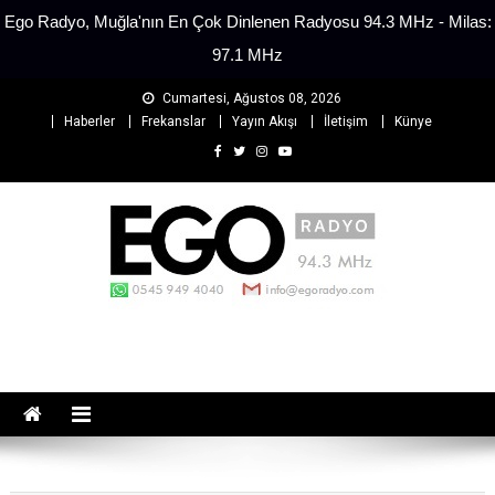
Ego Radyo, Muğla'nın En Çok Dinlenen Radyosu 94.3 MHz - Milas:
97.1 MHz
Skip
Cumartesi, Ağustos 08, 2026
to
Haberler
Frekanslar
Yayın Akışı
İletişim
Künye
content
EGO Radyo
Muğla'nın En Çok Dinlenen Radyosu