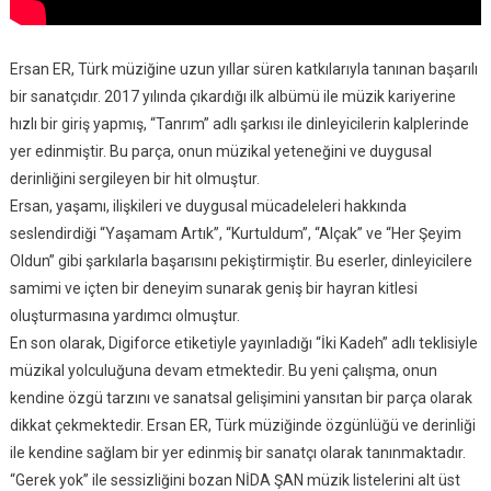
Ersan ER, Türk müziğine uzun yıllar süren katkılarıyla tanınan başarılı
bir sanatçıdır. 2017 yılında çıkardığı ilk albümü ile müzik kariyerine
hızlı bir giriş yapmış, “Tanrım” adlı şarkısı ile dinleyicilerin kalplerinde
yer edinmiştir. Bu parça, onun müzikal yeteneğini ve duygusal
derinliğini sergileyen bir hit olmuştur.
Ersan, yaşamı, ilişkileri ve duygusal mücadeleleri hakkında
seslendirdiği “Yaşamam Artık”, “Kurtuldum”, “Alçak” ve “Her Şeyim
Oldun” gibi şarkılarla başarısını pekiştirmiştir. Bu eserler, dinleyicilere
samimi ve içten bir deneyim sunarak geniş bir hayran kitlesi
oluşturmasına yardımcı olmuştur.
En son olarak, Digiforce etiketiyle yayınladığı “İki Kadeh” adlı teklisiyle
müzikal yolculuğuna devam etmektedir. Bu yeni çalışma, onun
kendine özgü tarzını ve sanatsal gelişimini yansıtan bir parça olarak
dikkat çekmektedir. Ersan ER, Türk müziğinde özgünlüğü ve derinliği
ile kendine sağlam bir yer edinmiş bir sanatçı olarak tanınmaktadır.
“Gerek yok” ile sessizliğini bozan NİDA ŞAN müzik listelerini alt üst