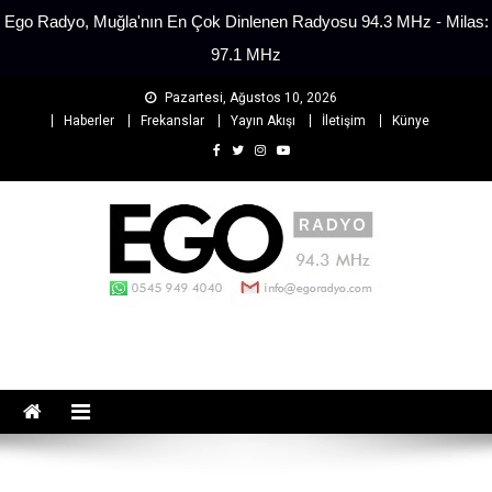
Ego Radyo, Muğla'nın En Çok Dinlenen Radyosu 94.3 MHz - Milas:
97.1 MHz
Skip
Pazartesi, Ağustos 10, 2026
to
Haberler
Frekanslar
Yayın Akışı
İletişim
Künye
content
EGO Radyo
Muğla'nın En Çok Dinlenen Radyosu