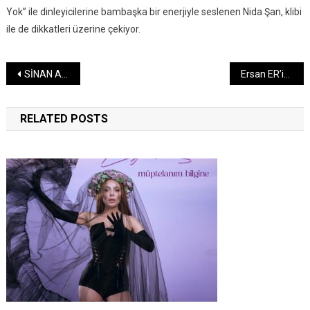
Yok” ile dinleyicilerine bambaşka bir enerjiyle seslenen Nida Şan, klibi
ile de dikkatleri üzerine çekiyor.
Yazı
SİNAN AKÇIL “ANLATAMAM”
Ersan ER’in Yeni Teklisi İki Kadeh Yayında
gezinmesi
RELATED POSTS