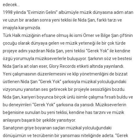
edecek…
1998 yılında “Evimizin Gelini” albümüyle müzik dünyasına adım atan
ve uzun bir aradan sonra yeni teklisi ile Nida Şan, farklı tarzı ve
imajıyla karşımızda.
Türk Halk müziğinin efsane olmuş iki ismi Ömer ve Bilge Şan çiftinin
çocuğu olarak dünyaya gelen ve müzik yeteneği ile bir çok türde
projeye adını yazdıran Nida Şan, yeni teklisi “Gerek Yok” ile kendine
özgü yorumuyla müzikseverlerle buluşuyor. Şarkının söz ve bestesi
Nida Şan’a ait olan eser, Glory Records etiketi altında yayınlandı.
Yeni çalışmasının düzenlemesini ve klip yönetmenliğini de bizzat
üstlenen Nida Şan “Gerek Yok” şarkısıyla müzikal yolculuğundaki
vizyonunu yansıtan ses getirecek bir projeyle sessizliğini bozdu.
Nida Şan, kariyeri boyunca birçok ünlü isimle çalışma fırsatı buldu ve
bu deneyimleri “Gerek Yok” şarkısına da yansıdı. Müzikseverlerin
beğenisine sunulan bu yeni teklisi, kendine has tarzını ve müzik
anlayışını başarılı bir şekilde yansıtıyor.
Sanatçının griye boyanan saçları müzikal yolculuğundaki
dönüşümün ve tecrübenin bir yansıması niteliğinde adeta. “Gerek