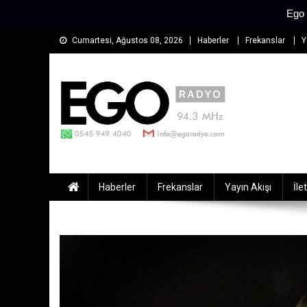
Ego 
Skip
Cumartesi, Ağustos 08, 2026
Haberler
Frekanslar
Y
to
content
EGO Radyo
Muğla'nın En Çok Dinlenen Radyosu
Haberler
Frekanslar
Yayın Akışı
İle